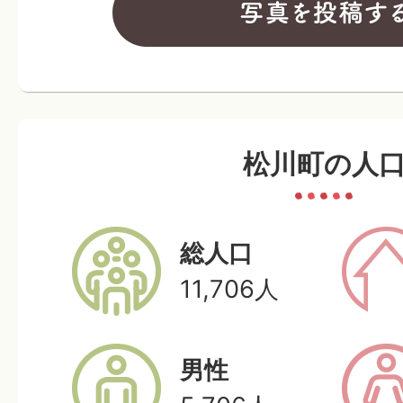
松川町の人
総人口
11,706
人
男性