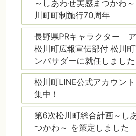
望遠鏡と星空観察会」の開催に
～しあわせ実感まつかわ～
いて
川町町制施行70周年
募集
イベント
長野県PRキャラクター「
松川町広報宣伝部付 松川町7
ンバサダーに就任しました
2026年07月30日
松川町LINE公式アカウン
食中毒に注意しましょう
集中！
第6次松川町総合計画～し
2026年07月29日
つかわ～ を策定しました
人間ドック費用の補助を行って