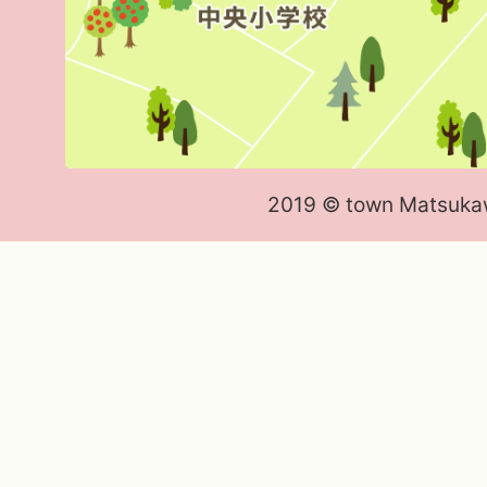
2019 © town Matsuka