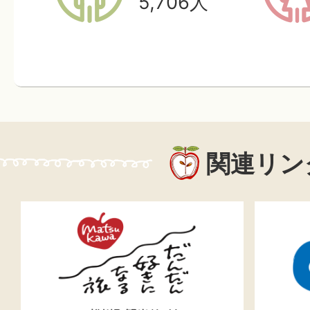
5,706
人
関連リン