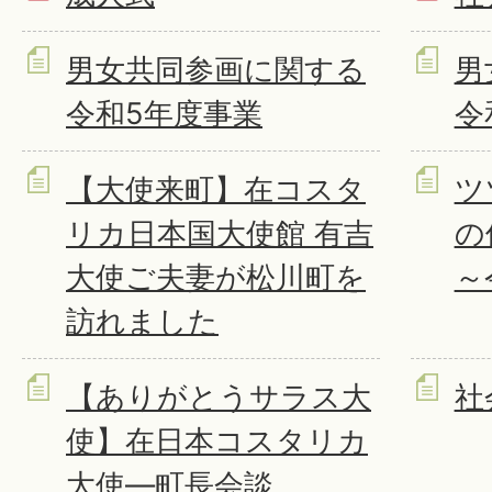
男女共同参画に関する
男
令和5年度事業
令
【大使来町】在コスタ
ツ
リカ日本国大使館 有吉
の
大使ご夫妻が松川町を
～
訪れました
【ありがとうサラス大
社
使】在日本コスタリカ
大使―町長会談