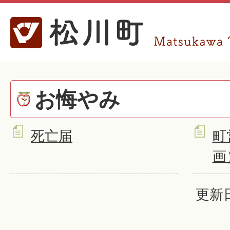
お悔やみ
死亡届
町
画
更新日