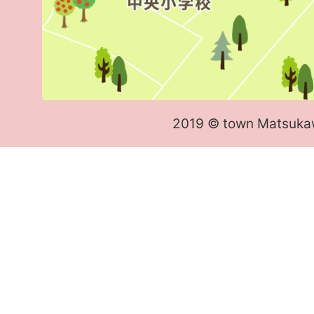
2019 © town Matsuka