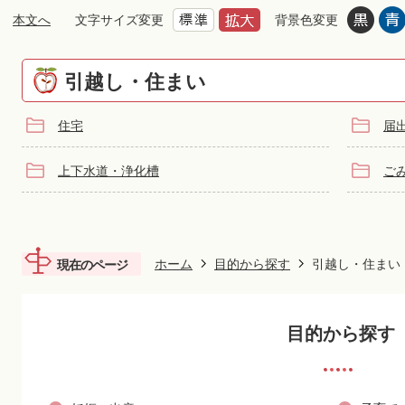
本文へ
文字サイズ変更
背景色変更
引越し・住まい
住宅
届
上下水道・浄化槽
ご
ホーム
目的から探す
引越し・住まい
現在のページ
目的から探す