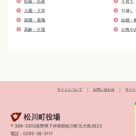
妊娠・出産
子育て
入園・入学
引越し
就職・退職
結婚・
高齢・介護
お悔や
サイトについて
お問い合わせ
サイト
松川町役場
〒399-3303長野県下伊那郡松川町元大島3823
電話：0265-36-3111