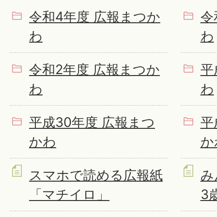
令和4年度 広報まつか
令
わ
わ
令和2年度 広報まつか
平
わ
わ
平成30年度 広報まつ
平
かわ
か
スマホで読める広報紙
み
「マチイロ」
3