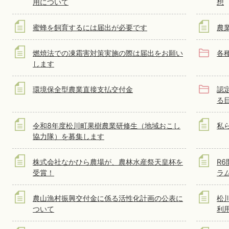
用について
想
蜜蜂を飼育するには届出が必要です
農業
燃焼法での凍霜害対策実施の際は届出をお願い
各
します
環境保全型農業直接支払交付金
認
る
令和8年度松川町果樹農業研修生（地域おこし
私
協力隊）を募集します
株式会社なかひら農場が、農林水産祭天皇杯を
R
受賞！
ラ
農山漁村振興交付金に係る活性化計画の公表に
松
ついて
利