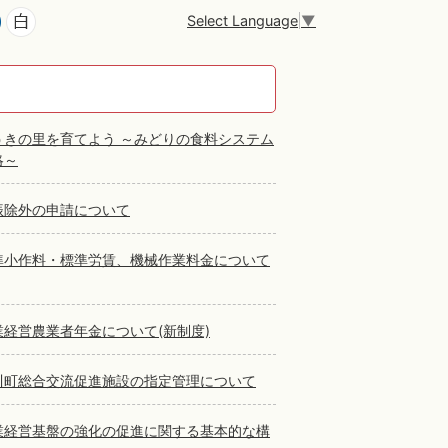
Select Language
▼
うきの里を育てよう ～みどりの食料システム
略～
振除外の申請について
準小作料・標準労賃、機械作業料金について
業経営農業者年金について(新制度)
川町総合交流促進施設の指定管理について
業経営基盤の強化の促進に関する基本的な構