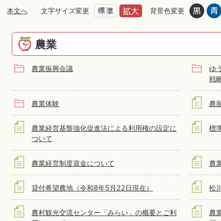
本文へ
文字サイズ変更
背景色変更
農業
農業振興会議
ゆ
戦
農業体験
農
農業経営基盤強化促進法による利用権の設定に
標
ついて
農業経営制度資金について
農
貸付希望農地（令和8年5月22日現在）
松
農村観光交流センター「みらい」の概要とご利
農