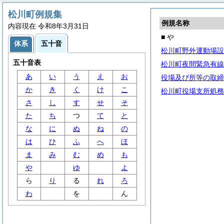
松川町例規集
例規名称
内容現在 令和8年3月31日
■ や
体系
五十音
松川町野外運動場設
五十音表
松川町夜間緊急有線
あ
い
う
え
お
役場及び所等の取締
か
き
く
け
こ
松川町役場支所処務
さ
し
す
せ
そ
た
ち
つ
て
と
な
に
ぬ
ね
の
は
ひ
ふ
へ
ほ
ま
み
む
め
も
や
ゆ
よ
ら
り
る
れ
ろ
わ
を
ん