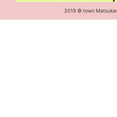
2019 © town Matsuka