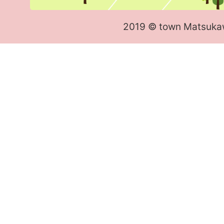
2019 © town Matsuka