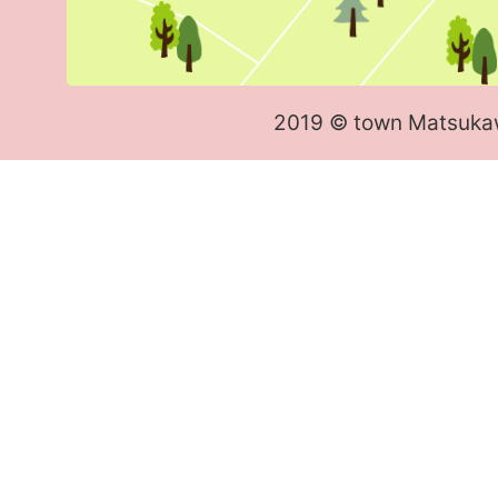
2019 © town Matsuka