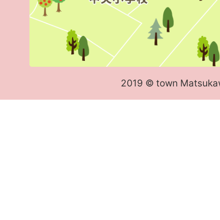
2019 © town Matsuka