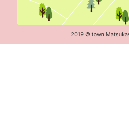
2019 © town Matsuka