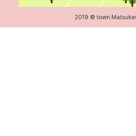
2019 © town Matsuka