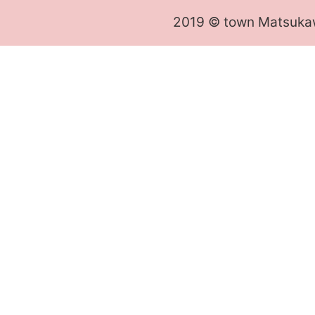
2019 © town Matsuka