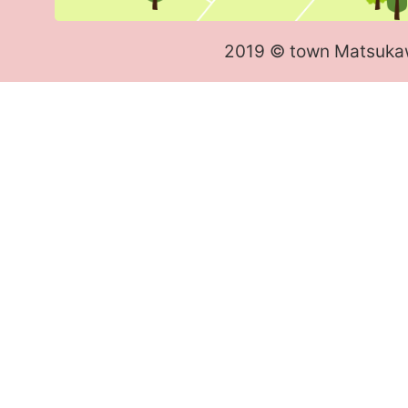
2019 © town Matsuka