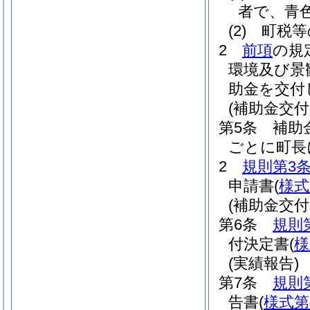
者で、青
(2)
町税等
2
前項
の規
環境及び景
助金を交付
(補助金交付
第5条
補助
ごとに町長
2
規則第3
申請書
(
様式
(補助金交付
第6条
規則
付決定書
(
様
(実績報告)
第7条
規則
告書
(
様式第