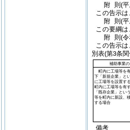
附
則
(
この告示は
附
則
(
この要綱は
附
則
(
この告示は
別表
(第3条関
補助事業の
町内に工場等を
下「新規企業」とい
に工場等を設置す
町内に工場等を有
「既存企業」という
等を町内に新設、
する場合
備考