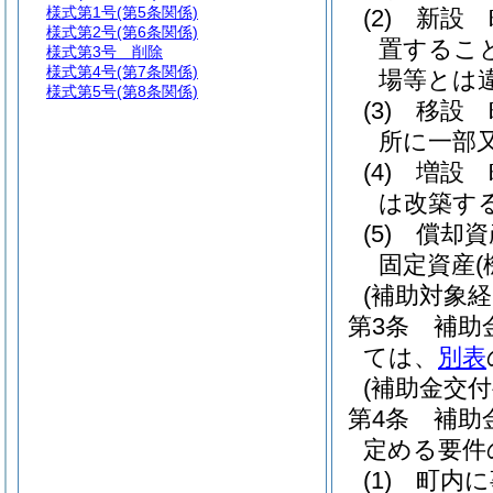
様式第1号
(第5条関係)
(2)
新設 
様式第2号
(第6条関係)
置するこ
様式第3号
削除
様式第4号
(第7条関係)
場等とは
様式第5号
(第8条関係)
(3)
移設 
所に一部
(4)
増設 
は改築す
(5)
償却資
固定資産
(補助対象経
第3条
補助
ては、
別表
(補助金交付
第4条
補助
定める要件
(1)
町内に