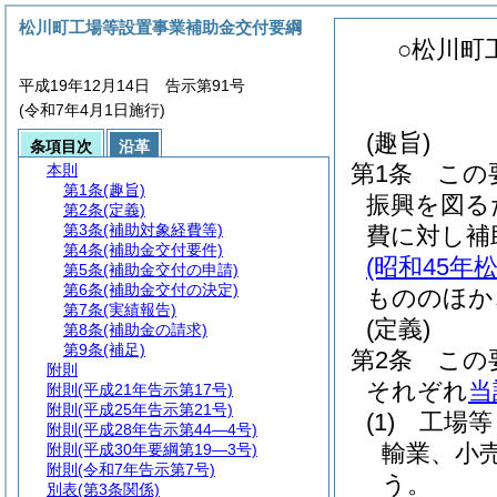
松川町工場等設置事業補助金交付要綱
○松川町
平成19年12月14日 告示第91号
(令和7年4月1日施行)
(趣旨)
条項目次
沿革
第1条
この
本則
第1条
(趣旨)
振興を図る
第2条
(定義)
第3条
(補助対象経費等)
費に対し補
第4条
(補助金交付要件)
(昭和45
第5条
(補助金交付の申請)
第6条
(補助金交付の決定)
もののほか
第7条
(実績報告)
(定義)
第8条
(補助金の請求)
第9条
(補足)
第2条
この
附則
それぞれ
当
附則
(平成21年告示第17号)
附則
(平成25年告示第21号)
(1)
工場等
附則
(平成28年告示第44―4号)
輸業、小
附則
(平成30年要綱第19―3号)
附則
(令和7年告示第7号)
う。
別表
(第3条関係)