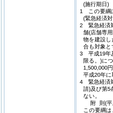
(施行期日)
1
この要綱
(緊急経済対
2
緊急経済
舗
(店舗専
物を建設し
合も対象と
3
平成19
限る。)
につ
1,500,0
平成20年
4
緊急経済
請)
及び第5
ない。
附
則
(
この要綱は