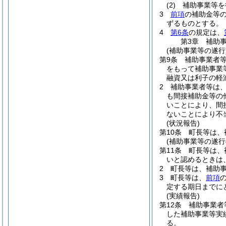
(2)
補助事業等を
3
前項
の補助金等
ずるものとする。
4
第6条
の規定は、
第3章
補助
(補助事業等の遂行
第9条
補助事業者
をもって補助事業
融資又は利子の軽
2
補助事業者等は
も間接補助金等の
いことにより、間
ないことにより不
(状況報告)
第10条
町長等は、
(補助事業等の遂行
第11条
町長等は、
いと認めるときは
2
町長等は、補助
3
町長等は、
前項
定する期日までに
(実績報告)
第12条
補助事業者
した補助事業等実
る。