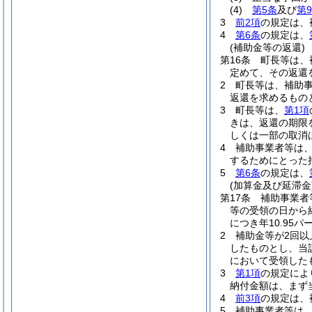
(4)
第5条
及び
第
3
前2項
の規定は、
4
第6条
の規定は、
(補助金等の返還)
第16条
町長等は、
定めて、その返還
2
町長等は、補助
返還を求めるもの
3
町長等は、
第1項
きは、返還の期限
しくは一部の取消
4
補助事業者等は
するためにとった
5
第6条
の規定は、
(加算金及び延滞金
第17条
補助事業者
等の受領の日から
につき年10.9
2
補助金等が2回
したものとし、当
において受領した
3
第1項
の規定によ
納付金額は、まず
4
前3項
の規定は、
5
補助事業者等は