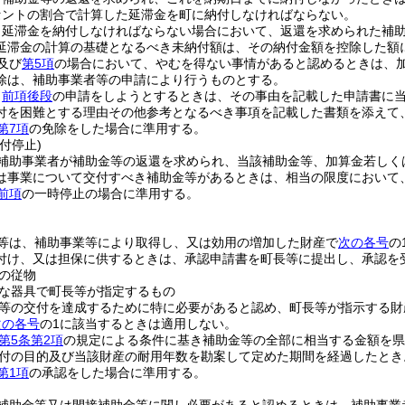
パーセントの割合で計算した延滞金を町に納付しなければならない。
り延滞金を納付しなければならない場合において、返還を求められた補
延滞金の計算の基礎となるべき未納付額は、その納付金額を控除した額
及び
第5項
の場合において、やむを得ない事情があると認めるときは、
除は、補助事業者等の申請により行うものとする。
、
前項後段
の申請をしようとするときは、その事由を記載した申請書に
付を困難とする理由その他参考となるべき事項を記載した書類を添えて
第7項
の免除をした場合に準用する。
付停止)
補助事業者が補助金等の返還を求められ、当該補助金等、加算金若しく
は事業について交付すべき補助金等があるときは、相当の限度において
前項
の一時停止の場合に準用する。
等は、補助事業等により取得し、又は効用の増加した財産で
次の各号
の
付け、又は担保に供するときは、承認申請書を町長等に提出し、承認を
の従物
な器具で町長等が指定するもの
等の交付を達成するために特に必要があると認め、町長等が指示する財
次の各号
の1に該当するときは適用しない。
第5条第2項
の規定による条件に基き補助金等の全部に相当する金額を県
付の目的及び当該財産の耐用年数を勘案して定めた期間を経過したとき
第1項
の承認をした場合に準用する。