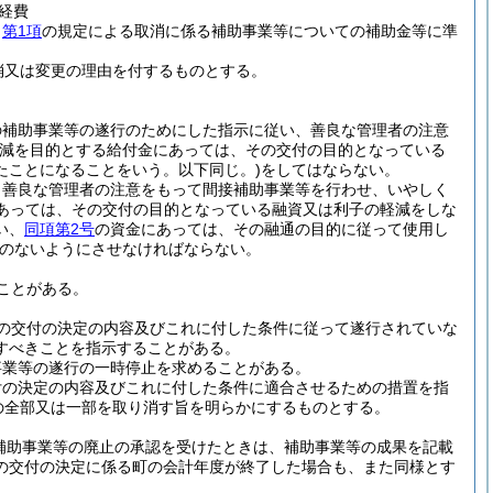
経費
、
第1項
の規定による取消に係る補助事業等についての補助金等に準
消又は変更の理由を付するものとする。
の補助事業等の遂行のためにした指示に従い、善良な管理者の注意
軽減を目的とする給付金にあっては、その交付の目的となっている
たことになることをいう。以下同じ。)
をしてはならない。
、善良な管理者の注意をもって間接補助事業等を行わせ、いやしく
あっては、その交付の目的となっている融資又は利子の軽減をしな
い、
同項第2号
の資金にあっては、その融通の目的に従って使用し
のないようにさせなければならない。
ことがある。
の交付の決定の内容及びこれに付した条件に従って遂行されていな
すべきことを指示することがある。
事業等の遂行の一時停止を求めることがある。
付の決定の内容及びこれに付した条件に適合させるための措置を指
の全部又は一部を取り消す旨を明らかにするものとする。
補助事業等の廃止の承認を受けたときは、補助事業等の成果を記載
の交付の決定に係る町の会計年度が終了した場合も、また同様とす