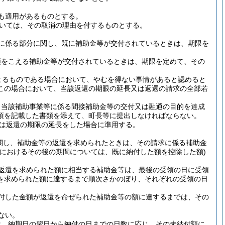
も適用があるものとする。
いては、その取消の理由を付するものとする。
に係る部分に関し、既に補助金等が交付されているときは、期限を
額をこえる補助金等が交付されているときは、期限を定めて、その
よるものである場合において、やむを得ない事情があると認めると
この場合において、当該返還の期眼の延長又は返還の請求の全部若
、当該補助事業等に係る間接補助金等の交付又は融通の目的を達成
項を記載した書類を添えて、町長等に提出しなければならない。
は返還の期限の延長をした場合に準用する。
関し、補助金等の返還を求められたときは、その請求に係る補助金
合におけるその後の期間については、既に納付した額を控除した額)
返還を求められた額に相当する補助金等は、最後の受領の日に受領
を求められた額に達するまで順次さかのぼり、それぞれの受領の日
付した金額が返還を命ぜられた補助金等の額に達するまでは、その
ない。
は、納期日の翌日から納付の日までの日数に応じ、その未納付額に