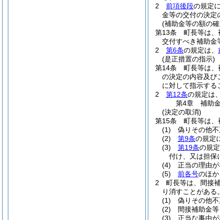
2
前項後段
の規定
金等の交付の決定
(補助金等の額の確
第13条
町長等は、
交付すべき補助金
2
第6条
の規定は、
(是正措置の指示)
第14条
町長等は、
の決定の内容及び
に対して指示する
2
第12条
の規定は
第4章
補助
(決定の取消)
第15条
町長等は、
(1)
偽りその他不
(2)
第9条
の規定
(3)
第19条
の規定
付け、又は担保
(4)
正当の理由が
(5)
前各号
のほか
2
町長等は、間接
り消すことがある
(1)
偽りその他不
(2)
間接補助金等
(3)
正当な事由が