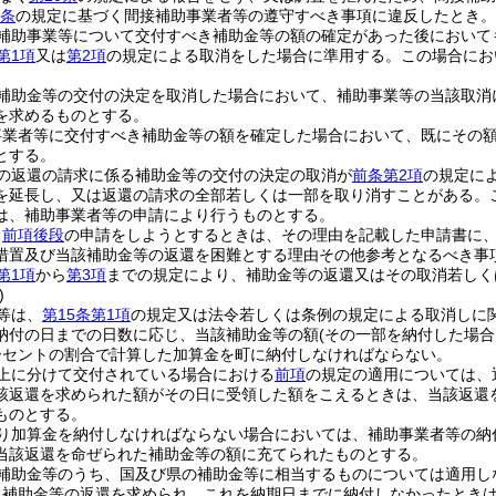
9条
の規定に基づく間接補助事業者等の遵守すべき事項に違反したとき。
補助事業等について交付すべき補助金等の額の確定があった後において
第1項
又は
第2項
の規定による取消をした場合に準用する。
この場合にお
補助金等の交付の決定を取消した場合において、補助事業等の当該取消
を求めるものとする。
事業者等に交付すべき補助金等の額を確定した場合において、既にその
とする。
の返還の請求に係る補助金等の交付の決定の取消が
前条第2項
の規定に
を延長し、又は返還の請求の全部若しくは一部を取り消すことがある。
は、補助事業者等の申請により行うものとする。
、
前項後段
の申請をしようとするときは、その理由を記載した申請書に
措置及び当該補助金等の返還を困難とする理由その他参考となるべき事
第1項
から
第3項
までの規定により、補助金等の返還又はその取消若しく
)
等は、
第15条第1項
の規定又は法令若しくは条例の規定による取消しに
納付の日までの日数に応じ、当該補助金等の額
(その一部を納付した場
5パーセントの割合で計算した加算金を町に納付しなければならない。
以上に分けて交付されている場合における
前項
の規定の適用については、
該返還を求められた額がその日に受領した額をこえるときは、当該返還
ものとする。
り加算金を納付しなければならない場合においては、補助事業者等の納
当該返還を命ぜられた補助金等の額に充てられたものとする。
補助金等のうち、国及び県の補助金等に相当するものについては適用し
、補助金等の返還を求められ、これを納期日までに納付しなかったとき