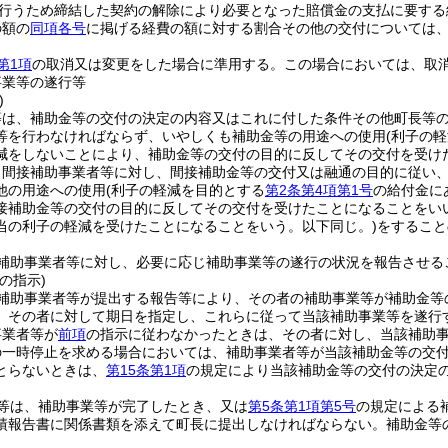
行うため締結した契約の解除により必要となった賠償金の支払に要する
の額の
同項各号
に掲げる経費の額に対する割合その他の交付については
第1項
の取消又は変更をした場合に準用する。
この場合においては、取
事業等の遂行等
)
等は、補助金等の交付の決定の内容又はこれに付した条件その他町長等
等を行わなければならず、いやしくも補助金等の用途への使用
(利子の
減をしないことにより、補助金等の交付の目的に反してその交付を受け
、間接補助事業者等に対し、間接補助金等の交付又は融通の目的に従い
他の用途への使用
(利子の軽減を目的とする
第2条第4項第1号
の給付金に
接補助金等の交付の目的に反してその交付を受けたことになることをい
当の利子の軽減を受けたことになることをいう。以下同じ。)
をすること
補助事業者等に対し、必要に応じ補助事業等の遂行の状況を報告させる
の指示)
補助事業者等が提出する報告等により、その者の補助事業等が補助金等
、その者に対して期日を指定し、これらに従って当該補助事業等を遂行
事業者等が
前項
の指示に従わなかったときは、その者に対し、当該補助
の一時停止を求める場合においては、補助事業者等が当該補助金等の交
とらないときは、
第15条第1項
の規定により当該補助金等の交付の決定
等は、補助事業等が完了したとき、又は
第5条第1項第5号
の規定による
績報告書に関係書類を添えて町長に提出しなければならない。
補助金等