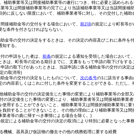
、補助事業等又は間接補助事業等の遂行につき、特に必要と認められる
事業等又は間接補助事業等の完了により当該補助事業等又は当該間接補
目的に反しない限度において、補助事業者等に対し、その交付した補助
、間接補助金等の交付をする場合において、
前2項
の規定により町長等が
要な条件を付さなければならない。
補助金等の交付の決定をするときは、その決定の内容及びこれに条件を
通知する。
交付の申請をした者は、
前条
の規定による通知を受領した場合において
ときは、町長等の定める期日までに、文書をもって申請の取下げをする
る申請の取下げがあったときは、当該申請に係る補助金等の交付の決定
定の取消等)
補助金等の交付の決定をしたものについて、
次の各号
の1に該当する事
定の内容若しくはこれに付した条件を変更することができる。
ただし、
他補助金等の交付の決定後生じた事情の変更により補助事業等の全部又
付の決定後生じた事情の変更により、補助事業者等又は間接補助事業者
を使用することができないこと、補助事業等又は間接的補助事業等に要
を負担することができないこと。
その他の理由により補助事業等又は間
事業者等の責に帰すべき事情による場合を除く。)
の規定による補助金等の交付の決定の取消により特別に必要となった事
る機械、器具及び仮設物の撤去その他の残務処理に要する経費