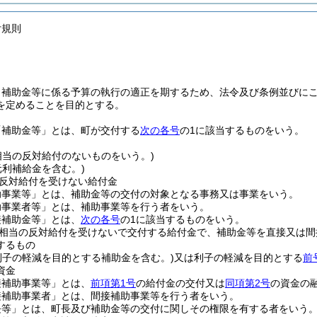
付規則
、補助金等に係る予算の執行の適正を期するため、法令及び条例並びに
を定めることを目的とする。
「補助金等」とは、町が交付する
次の各号
の1に該当するものをいう。
相当の反対給付のないものをいう。)
元利補給金を含む。)
反対給付を受けない給付金
助事業等」とは、補助金等の交付の対象となる事務又は事業をいう。
助事業者等」とは、補助事業等を行う者をいう。
接補助金等」とは、
次の各号
の1に該当するものをいう。
相当の反対給付を受けないで交付する給付金で、補助金等を直接又は間
するもの
利子の軽減を目的とする補助金を含む。)
又は利子の軽減を目的とする
前
資金
接補助事業等」とは、
前項第1号
の給付金の交付又は
同項第2号
の資金の
接補助事業者」とは、間接補助事業等を行う者をいう。
長等」とは、町長及び補助金等の交付に関しその権限を有する者をいう