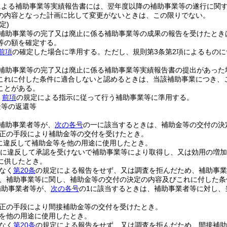
による補助事業等実績報告書には、翌年度以降の補助事業等の遂行に関
の内容となった計画に比して変更がないときは、この限りでない。
定)
補助事業等の完了又は廃止に係る補助事業等の成果の報告を受けたとき
等の額を確定する。
前項
の確定した場合に準用する。
ただし、規則第3条第2項によるもの
補助事業等の完了又は廃止に係る補助事業等実績報告書の提出があった
これに付した条件に適合しないと認めるときは、当該補助事業につき、
ことがある。
、
前項
の規定による指示に従って行う補助事業等に準用する。
金等の返還等
補助事業者等が、
次の各号
の一に該当するときは、補助金等の交付の決
正の手段により補助金等の交付を受けたとき。
に違反して補助金等を他の用途に使用したとき。
に違反して承認を受けないで補助事業等により取得し、又は効用の増加
に供したとき。
なく
第20条
の規定による報告をせず、又は調査を拒んだため、補助事業
、補助事業等に関し、補助金等の交付の決定の内容及びこれに付した条
補助事業者等が、
次の各号
の1に該当するときは、補助事業者等に対し、
。
正の手段により間接補助金等の交付を受けたとき。
を他の用途に使用したとき。
なく
第20条
の規定による報告をせず、又は調査を拒んだため、間接補助