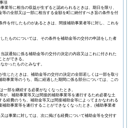
事項
助事業等に相当の収益が生ずると認められるときは、期日を限り、
金等の全部又は一部に相当する金額を町に納付すべき旨の条件を付
条件を付したものがあるときは、間接補助事業者等に対し、これを
付したものについては、その条件を補助金等の交付の申請をした者
、当該通知に係る補助金等の交付の決定の内容又はこれに付された
ことができる。
はなかったものとみなす。
由が生じたときは、補助金等の交付の決定の全部若しくは一部を取り
補助事業等のうち、既に経過した期間に係る部分については、この
は一部を継続する必要がなくなったとき。
等が、補助事業等又は間接的補助事業等を遂行するため必要な土
する経費のうち、補助金等又は間接補助金等によってまかなわれる
接補助事業等を遂行することができなくなったとき。
(補助事業者
務又は事業に対しては、次に掲げる経費について補助金等を交付す