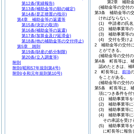
第2章
補助
第12条
(実績報告)
(補助金等の交付の
第13条
(補助金等の額の確定)
第3条
補助金等の
第14条
(是正措置の指示)
ければならない。
第4章
補助金等の返還等
(1)
申請者の氏名
第15条
(決定の取消)
(2)
補助事業等の
第16条
(補助金等の返還)
(3)
補助事業等の
第17条
(加算金及び延滞金)
(4)
交付を受けよ
第18条
(他の補助金等の交付停止)
2
補助金等の交付
第5章
雑則
とができる。
第19条
(財産の処分制限)
(補助金等の交付の
第20条
(立入調査等)
第4条
町長等は、
附則
認めたときは、補
附則
(昭和57年規則第4号)
2
町長等は、
前項
附則
(令和元年規則第10号)
をことがある。
(補助金等の交付の
第5条
町長等は、
項につき条件を付
(1)
補助事業等を
(2)
補助事業等に
(3)
補助事業等に
(4)
補助事業等に
その承認を受け
(5)
補助事業等を
に町長等に報告