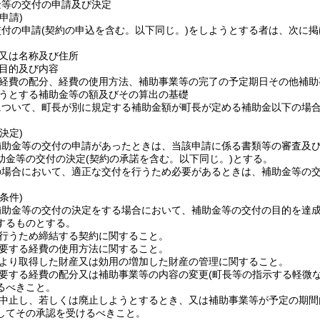
金等の交付の申請及び決定
申請)
交付の申請
(契約の申込を含む。以下同じ。)
をしようとする者は、次に掲
又は名称及び住所
目的及び内容
経費の配分、経費の使用方法、補助事業等の完了の予定期日その他補助
うとする補助金等の額及びその算出の基礎
について、町長が別に規定する補助金額が町長が定める補助金以下の場合
決定)
補助金等の交付の申請があったときは、当該申請に係る書類等の審査及
助金等の交付の決定
(契約の承諾を含む。以下同じ。)
とする。
の場合において、適正な交付を行うため必要があるときは、補助金等の
条件)
補助金等の交付の決定をする場合において、補助金等の交付の目的を達
するものとする。
行うため締結する契約に関すること。
要する経費の使用方法に関すること。
より取得した財産又は効用の増加した財産の管理に関すること。
要する経費の配分又は補助事業等の内容の変更
(町長等の指示する軽微
るべきこと。
中止し、若しくは廃止しようとするとき、又は補助事業等が予定の期間
してその承認を受けるべきこと。