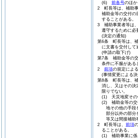
(6)
前各号
のほか
2
町長等は、補助
補助金等の交付の
することがある。
3
補助事業者等は
遵守するために必
(決定の通知)
第6条
町長等は、
に文書を交付して
(申請の取下げ)
第7条
補助金等の
条件に不服がある
2
前項
の規定によ
(事情変更による決
第8条
町長等は、
消し、又はその決
限りでない。
(1)
天災地変その
(2)
補助金等の交
地その他の手段
部分以外の部分
等又は間接補助
2
町長等は、
前項
ることがある。
(1)
補助事業に係