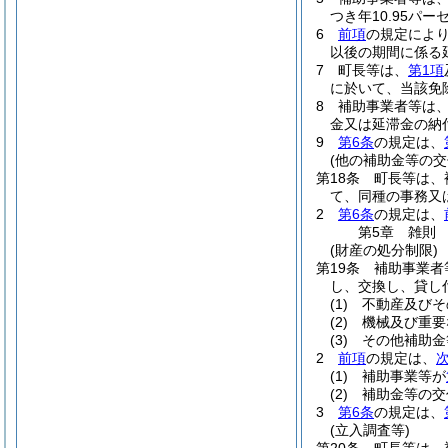
つき年10.95
6
前項
の規定によ
以後の期間に係る
7
町長等は、
第1項
に於いて、当該免
8
補助事業者等は
金又は延滞金の納
9
第6条
の規定は、
(他の補助金等の交
第18条
町長等は、
て、同種の事務又
2
第6条
の規定は、
第5章
雑則
(財産の処分制限)
第19条
補助事業者
し、交換し、貸し
(1)
不動産及びそ
(2)
機械及び重要
(3)
その他補助金
2
前項
の規定は、
(1)
補助事業等が
(2)
補助金等の交
3
第6条
の規定は、
(立入調査等)