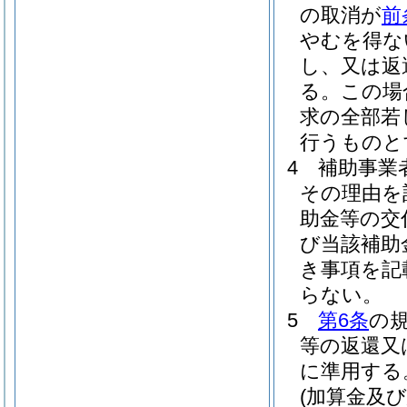
の取消が
前
やむを得な
し、又は返
る。
この場
求の全部若
行うものと
4
補助事業
その理由を
助金等の交
び当該補助
き事項を記
らない。
5
第6条
の
等の返還又
に準用する
(加算金及び