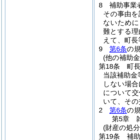
8
補助事業
その事由を
ないために
難とする理
えて、町長
9
第6条
の
(他の補助
第18条
町
当該補助金
しない場合
について交
いて、その
2
第6条
の
第5章
(財産の処分
第19条
補