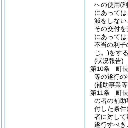
への使用
(
にあっては
減をしない
その交付を
にあっては
不当の利子
じ。)
をす
(状況報告)
第10条
町
等の遂行の
(補助事業
第11条
町
の者の補助
付した条件
者に対して
遂行すべき