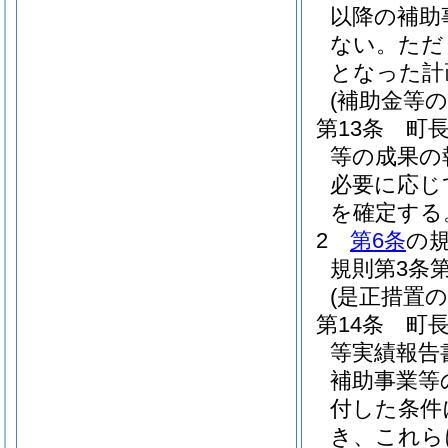
以降の補助
ない。
ただ
となった計
(補助金等の
第13条
町
等の成果の
必要に応じ
を確定する
2
第6条
の
規則第3条
(是正措置の
第14条
町
等実績報告
補助事業等
付した条件
き、これら