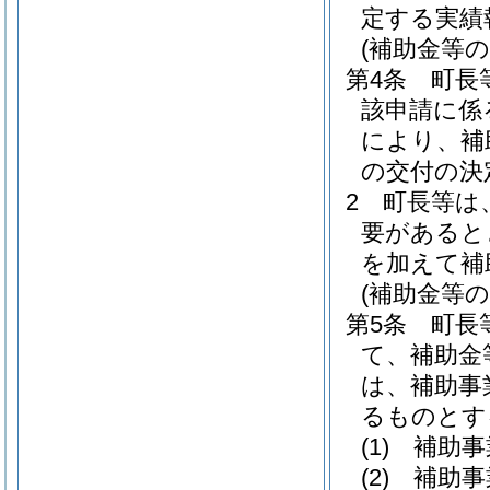
定する実績
(補助金等の
第4条
町長
該申請に係
により、補
の交付の決
2
町長等は
要があると
を加えて補
(補助金等の
第5条
町長
て、補助金
は、補助事
るものとす
(1)
補助事
(2)
補助事