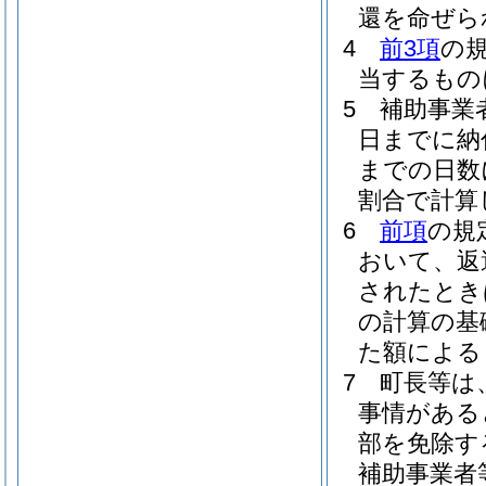
還を命ぜら
4
前3項
の
当するもの
5
補助事業
日までに納
までの日数
割合で計算
6
前項
の規
おいて、返
されたとき
の計算の基
た額による
7
町長等は
事情がある
部を免除す
補助事業者