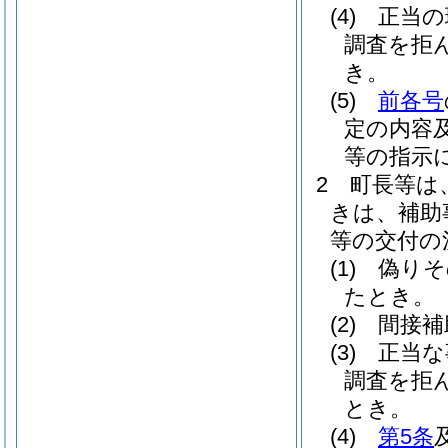
(4)
正当の
調査を拒
き。
(5)
前各号
定の内容
等の指示
2
町長等は
きは、補助
等の交付の
(1)
偽りそ
たとき。
(2)
間接補
(3)
正当な
調査を拒
とき。
(4)
第5条