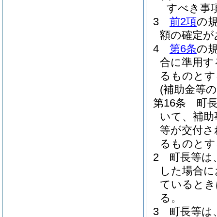
すべき事
3
前2項
の
額の確定が
4
第6条
の
合に準用す
るものとす
(補助金等の
第16条
町
いて、補助
等が交付さ
るものとす
2
町長等は
した場合に
ているとき
る。
3
町長等は