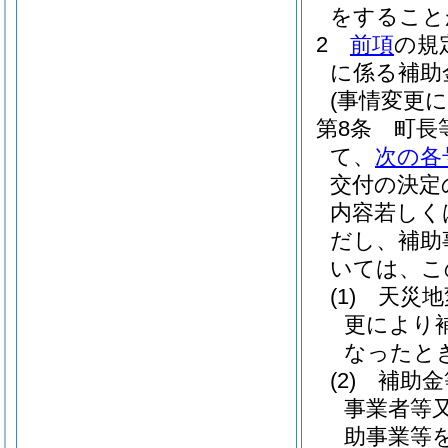
をすること
2
前項
の規
に係る補助
(事情変更
第8条
町長
て、
次の各
交付の決定
内容若しく
だし、補助
いては、こ
(1)
天災地
更により
なったと
(2)
補助金
事業者等
助事業等