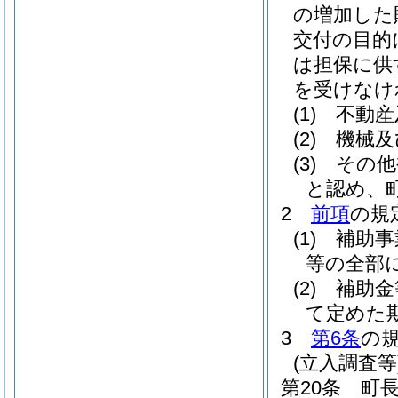
の増加した
交付の目的
は担保に供
を受けなけ
(1)
不動産
(2)
機械及
(3)
その他
と認め、
2
前項
の規
(1)
補助事
等の全部
(2)
補助金
て定めた
3
第6条
の
(立入調査等
第20条
町