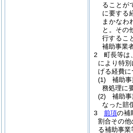
ることが
に要する
まかなわ
と。
その
行するこ
補助事業
2
町長等は
により特別
げる経費に
(1)
補助事
務処理に
(2)
補助事
なった賠
3
前項
の補
割合その他
る補助事業