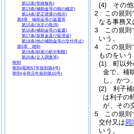
第12条
(実績報告)
(4)
その他
第13条
(補助金等の額の確定)
2
この規則
第14条
(是正措置の指示)
第4章
補助金等の返還等
なる事務又
第15条
(決定の取消)
3
この規則
第16条
(補助金等の返還)
第17条
(加算金及び延滞金)
いう。
第18条
(他の補助金等の交付停止)
4
この規則
第5章
雑則
第19条
(財産の処分制限)
ものをいう
第20条
(立入調査等)
(1)
町以外
附則
附則
(昭和57年規則第4号)
金で、補
附則
(令和元年規則第10号)
し、かつ
(2)
利子補
は利子の
が、その
5
この規則
交付又は
同
いう。