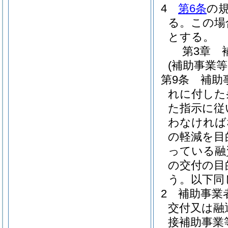
4
第6条
の
る。
この場
とする。
第3章
(補助事業等
第9条
補助
れに付した
た指示に従
わなければ
の軽減を目
っている融
の交付の目
う。以下同
2
補助事業
交付又は融
接補助事業