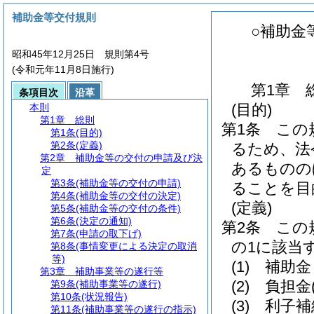
補助金等交付規則
○補助金
昭和45年12月25日 規則第4号
(令和元年11月8日施行)
第1章
条項目次
沿革
(目的)
本則
第1章
総則
第1条
この
第1条
(目的)
第2条
(定義)
るため、法
第2章
補助金等の交付の申請及び決
あるものの
定
第3条
(補助金等の交付の申請)
ることを目
第4条
(補助金等の交付の決定)
(定義)
第5条
(補助金等の交付の条件)
第6条
(決定の通知)
第2条
この
第7条
(申請の取下げ)
の1に該当
第8条
(事情変更による決定の取消
等)
(1)
補助金
第3章
補助事業等の遂行等
(2)
負担金
第9条
(補助事業等の遂行)
第10条
(状況報告)
(3)
利子補
第11条
(補助事業等の遂行の指示)