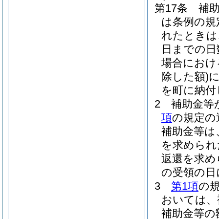
第17条
補
は条例の規
れたときは
日までの日
場合におけ
除した額)
に
を町に納付
2
補助金等
項
の規定の
補助金等は
を求められ
返還を求め
の受領の日
3
第1項
の
おいては、
補助金等の