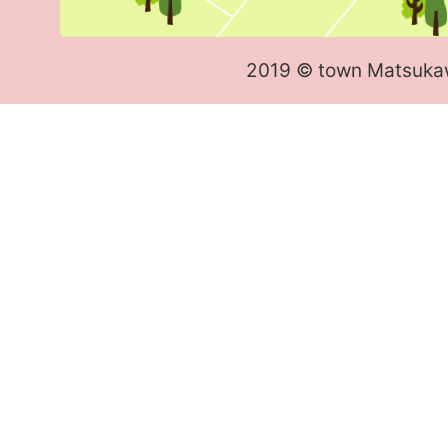
2019 © town Matsuka