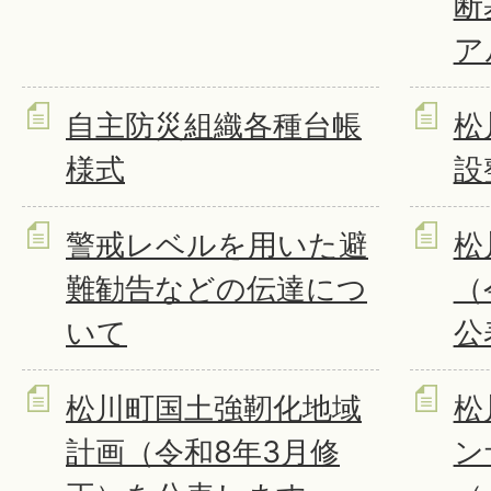
断
ア
自主防災組織各種台帳
松
様式
設
警戒レベルを用いた避
松
難勧告などの伝達につ
（
いて
公
松川町国土強靭化地域
松
計画（令和8年3月修
ン