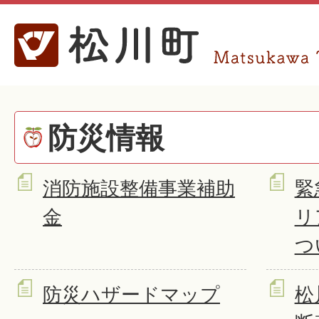
防災情報
消防施設整備事業補助
緊
金
リ
つ
防災ハザードマップ
松