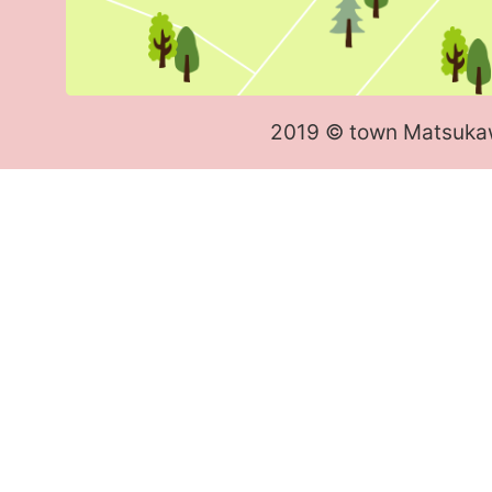
2019 © town Matsuka