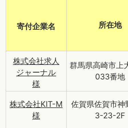
所在地
寄付企業名
株式会社求人
群馬県高崎市上
ジャーナル
033番地
様
株式会社KIT-M
佐賀県佐賀市神野
様
3-23-2F