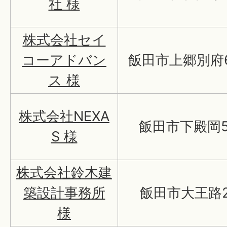
社 様
株式会社セイ
コーアドバン
飯田市上郷別府6
ス 様
株式会社NEXA
飯田市下殿岡5
S 様
株式会社鈴木建
築設計事務所
飯田市大王路2
様