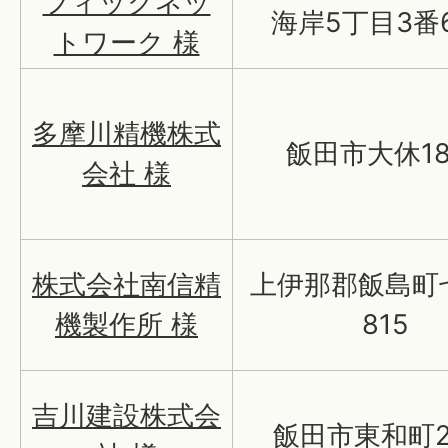
フィックネッ
海岸5丁目3番6
トワーク 様
多摩川精機株式
飯田市大休18
会社 様
株式会社南信精
上伊那郡飯島町
機製作所 様
815
吉川建設株式会
飯田市東和町2