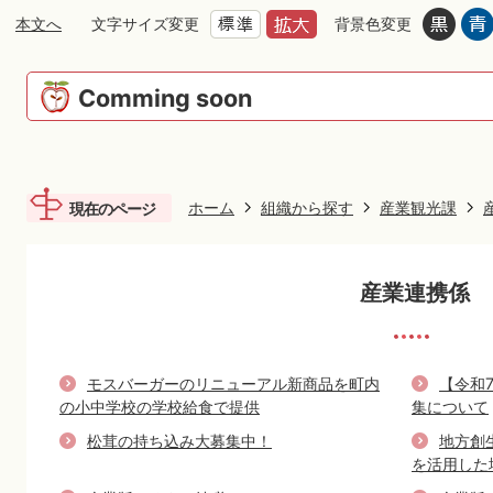
本文へ
文字サイズ変更
背景色変更
Comming soon
ホーム
組織から探す
産業観光課
現在のページ
産業連携係
モスバーガーのリニューアル新商品を町内
【令和
の小中学校の学校給食で提供
集について
松茸の持ち込み大募集中！
地方創
を活用した