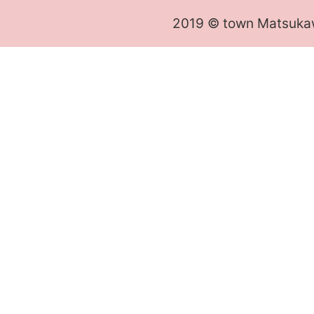
2019 © town Matsuka