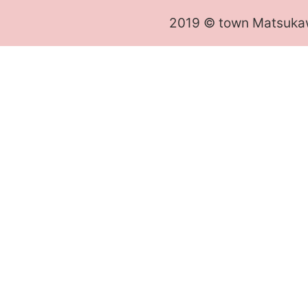
2019 © town Matsuka