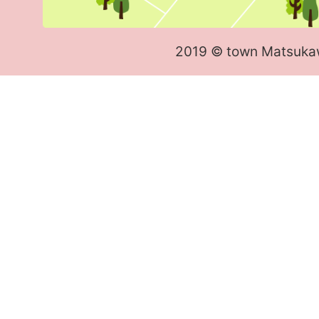
2019 © town Matsuka