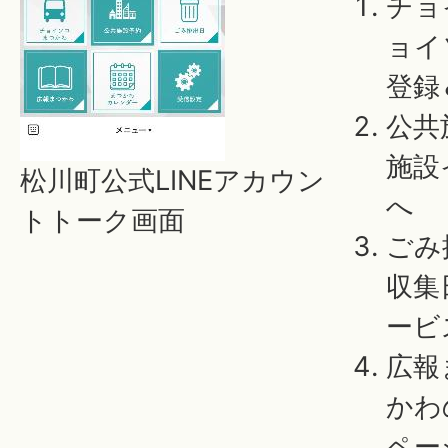
チョ
ョイ
登録
公共
施設
松川町公式LINEアカウン
へ
トトーク画面
ごみ
収集
ービ
広報
かわ
ペー