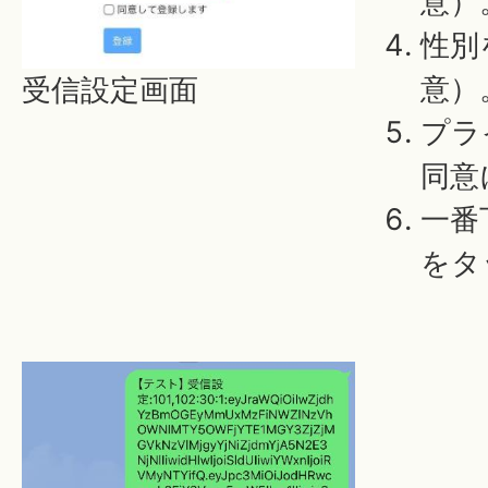
意）
性別
意）
受信設定画面
プラ
同意
一番
をタ