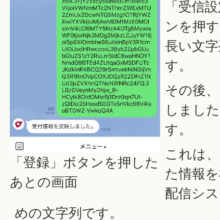
「受信設
ンを押す
長い文字
す。
その後、
しました
す。
これは、
「登録」ボタンを押した
た情報を
あとの画面
配信シス
めの文字列です。