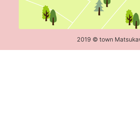
2019 © town Matsuka