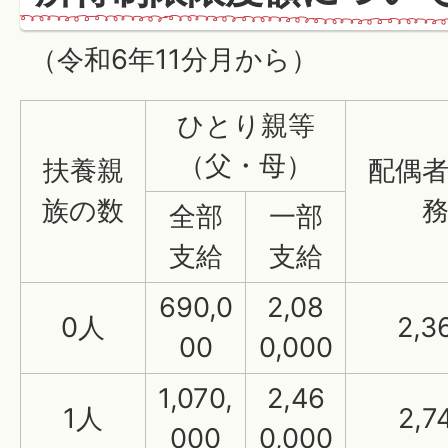
（令和6年11分月から）
ひとり親等
（父・母）
扶養親
配偶
族の数
全部
一部
支給
支給
690,0
2,08
0人
2,3
00
0,000
1,070,
2,46
1人
2,7
000
0,000