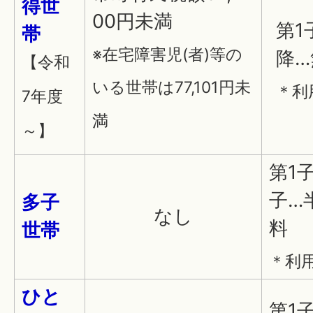
得世
00円未満
第1
帯
※在宅障害児(者)等の
降…
【令和
いる世帯は77,101円未
＊利
7年度
満
～】
第1
子…
多子
なし
料
世帯
＊利
ひと
第1