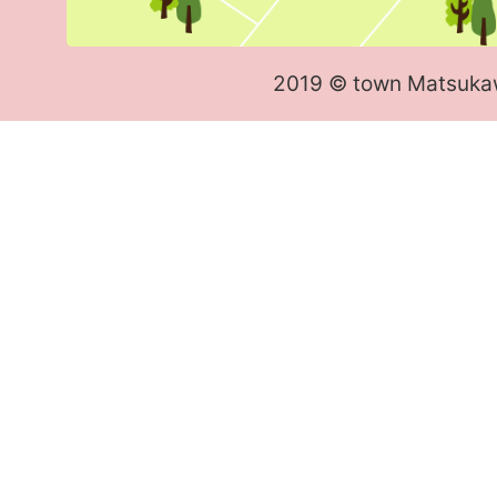
2019 © town Matsuka