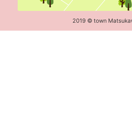
2019 © town Matsuka