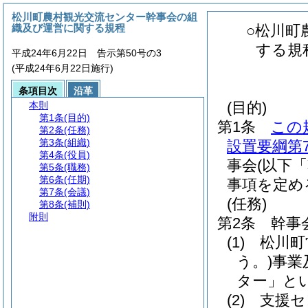
松川町農村観光交流センター幹事会の組
織及び運営に関する規程
○松川町
する規
平成24年6月22日 告示第50号の3
(平成24年6月22日施行)
条項目次
沿革
(目的)
本則
第1条
(目的)
第1条
この
第2条
(任務)
第3条
(組織)
設置要綱第
第4条
(役員)
事会
(以下
第5条
(職務)
第6条
(任期)
事項を定め
第7条
(会議)
(任務)
第8条
(補則)
附則
第2条
幹事
(1)
松川町
う。)
事業
ター」とい
(2)
支援セ