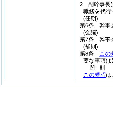
2
副幹事長
職務を代行
(任期)
第6条
幹事
(会議)
第7条
幹事
(補則)
第8条
この
要な事項は
附
則
この規程
は