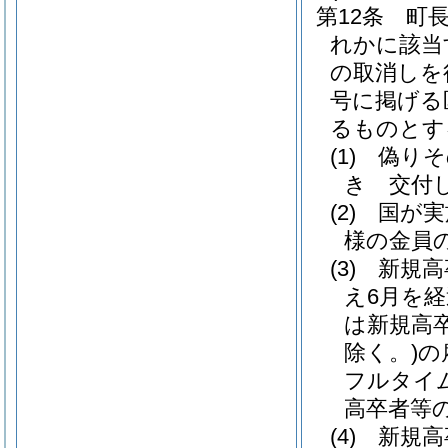
第12条
町
れかに該当
の取消しを
号に掲げる
るものとす
(1)
偽りそ
き 交付
(2)
国が実
様の金員
(3)
新規高
え6月を
は新規高
除く。)
の
フルタイ
高卒者等
(4)
新規高