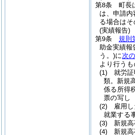
第8条
町長
は、申請内
る場合はそ
(実績報告)
第9条
規則
助金実績報
う。)
に
次
より行うも
(1)
就労証
類。
新規
係る所得
票の写し
(2)
雇用し
就業する
(3)
新規高
(4)
新規高