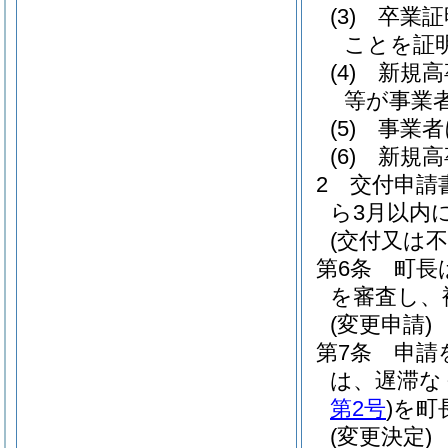
(3)
卒業証
ことを証
(4)
新規高
等が事業
(5)
事業者
(6)
新規高
2
交付申請
ら3月以内
(交付又は
第6条
町長
を審査し、
(変更申請)
第7条
申請
は、遅滞な
第2号
)
を町
(変更決定)