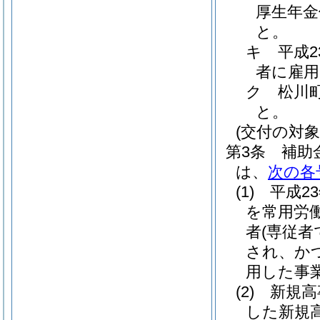
厚生年金
と。
キ
平成
者に雇
ク
松川
と。
(交付の対象
第3条
補助
は、
次の各
(1)
平成2
を常用労
者
(専従
され、か
用した事
(2)
新規高
した新規