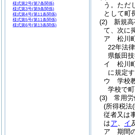
様式第2号
(第7条関係)
う。
ただ
様式第3号
(第9条関係)
として町
様式第4号
(第11条関係)
様式第5号
(第11条関係)
(2)
新規高
様式第6号
(第13条関係)
て、次に
ア
松川
22年法律
県飯田技
イ
松川
に規定す
ウ
学校
学校で
(3)
常用労
(所得税法
従者又は
は
ア
、
イ
ア
期間