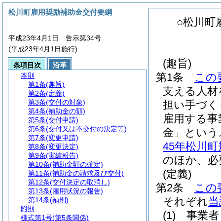
松川町雇用奨励補助金交付要綱
○松川町
平成23年4月1日 告示第34号
(平成23年4月1日施行)
(趣旨)
条項目次
沿革
第1条
この
本則
第1条
(趣旨)
支える人材
第2条
(定義)
第3条
(交付の対象)
担い手づく
第4条
(補助金の額)
雇用する事
第5条
(交付申請)
第6条
(交付又は不交付の決定等)
金」という
第7条
(変更申請)
45年松川
第8条
(変更決定)
第9条
(実績報告)
のほか、必
第10条
(補助金額の確定)
(定義)
第11条
(補助金の請求及び交付)
第12条
(交付決定の取消し)
第2条
この
第13条
(雇用状況の報告)
それぞれ
当
第14条
(補則)
附則
(1)
事業者
様式第1号
(第5条関係)