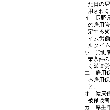
た日の翌
用され
イ
長野
の雇用管
定する短
イム労働
ルタイ
ウ
労働
業条件の
く派遣
エ
雇用
る雇用
と。
オ
健康
被保険
カ
厚生