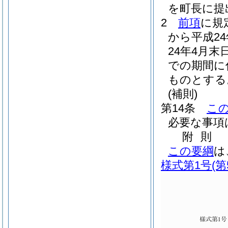
を町長に提
2
前項
に規
から平成2
24年4月末
での期間に
ものとする
(補則)
第14条
こ
必要な事項
附
則
この要綱
は
様式第1号
(