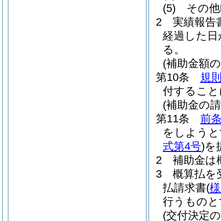
(5)
その他
2
実績報告
経過した日
る。
(補助金額の
第10条
規則
付すること
(補助金の請
第11条
前
をしようと
式第4号
)
を
2
補助金は
3
概算払を
払請求書
(
様
行うものと
(交付決定の