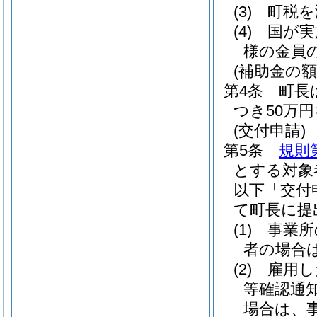
(3)
町税を
(4)
国が実
様の金員
(補助金の額
第4条
町長
つき50万
(交付申請)
第5条
規則
とする対象
以下「交付
て町長に提
(1)
事業所
者の場合
(2)
雇用し
等確認通
場合は、