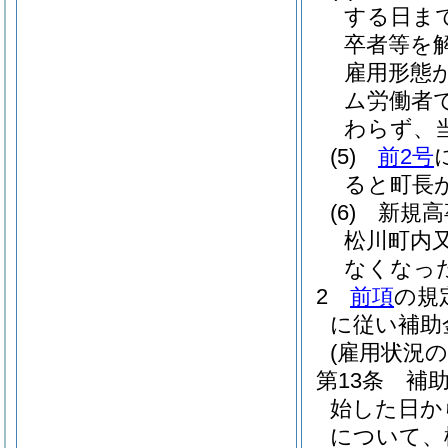
する日ま
卒者等を
雇用形態
ム労働者
わらず、
(5)
前2号
ると町長
(6)
新規高
松川町内
なくなっ
2
前項
の規
に従い補助
(雇用状況の
第13条
補
始した日か
について、