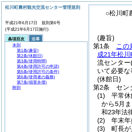
松川町農村観光交流センター管理規則
○松川町
平成21年6月17日 規則第6号
(平成21年6月17日施行)
(趣旨)
条項目次
沿革
第1条
この
本則
第1条
(趣旨)
成21年松川
第2条
(休館日)
第3条
(使用時間)
流センター
第4条
(使用許可の申請)
いて必要な
第5条
(使用許可の条件)
第6条
(使用者の義務)
(休館日)
第7条
(損害弁償)
第2条
セン
附則
(1)
平常休
から5月
和23年法律
(2)
年末年
(3)
町長が