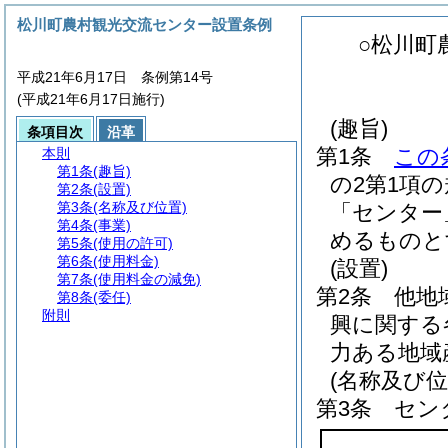
松川町農村観光交流センター設置条例
○松川町
平成21年6月17日 条例第14号
(平成21年6月17日施行)
(趣旨)
条項目次
沿革
第1条
この
本則
第1条
(趣旨)
の2第1項
第2条
(設置)
第3条
(名称及び位置)
「センター
第4条
(事業)
めるものと
第5条
(使用の許可)
第6条
(使用料金)
(設置)
第7条
(使用料金の減免)
第2条
他地
第8条
(委任)
附則
興に関する
力ある地域
(名称及び位
第3条
セン