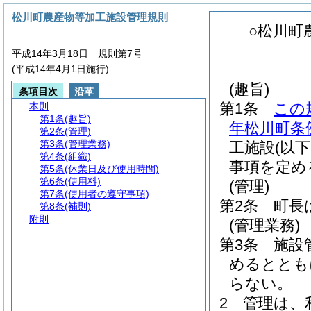
松川町農産物等加工施設管理規則
○松川町
平成14年3月18日 規則第7号
(平成14年4月1日施行)
(趣旨)
条項目次
沿革
第1条
この
本則
第1条
(趣旨)
年松川町条例
第2条
(管理)
第3条
(管理業務)
工施設
(以
第4条
(組織)
事項を定め
第5条
(休業日及び使用時間)
第6条
(使用料)
(管理)
第7条
(使用者の遵守事項)
第2条
町長
第8条
(補則)
附則
(管理業務)
第3条
施設
めるととも
らない。
2
管理は、