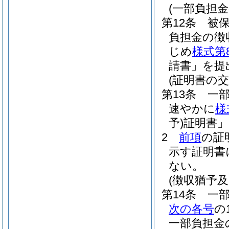
(一部負担
第12条
被保
負担金の徴
じめ
様式第
請書」を提
(証明書の交
第13条
一
速やかに
様
予)
証明書
2
前項
の証
示す証明書
ない。
(徴収猶予
第14条
一
次の各号
の
一部負担金