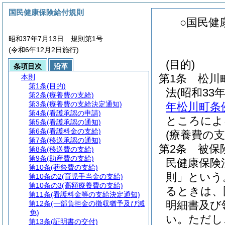
国民健康保険給付規則
○国民健
昭和37年7月13日 規則第1号
(令和6年12月2日施行)
(目的)
条項目次
沿革
第1条
松川
本則
第1条
(目的)
法
(昭和33
第2条
(療養費の支給)
第3条
(療養費の支給決定通知)
年松川町条例
第4条
(看護承認の申請)
ところによ
第5条
(看護承認の通知)
第6条
(看護料金の支給)
(療養費の支
第7条
(移送承認の通知)
第2条
被保
第8条
(移送費の支給)
第9条
(助産費の支給)
民健康保険
第10条
(葬祭費の支給)
則」という
第10条の2
(育児手当金の支給)
第10条の3
(高額療養費の支給)
るときは、
第11条
(看護料金等の支給決定通知)
明細書及び
第12条
(一部負担金の徴収猶予及び減
免)
い。
ただし
第13条
(証明書の交付)