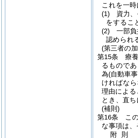
これを一時
(1)
資力、
をするこ
(2)
一部負
認められ
(第三者の
第15条
療
るものであ
為
(自動車
ければなら
理由による
とき、直ち
(補則)
第16条
こ
な事項は、
附
則