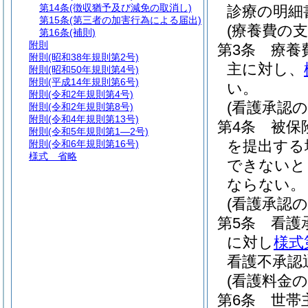
第14条
(徴収猶予及び減免の取消し)
診療の明細
第15条
(第三者の加害行為による届出)
(療養費の支
第16条
(補則)
附則
第3条
療養
附則
(昭和38年規則第2号)
主に対し、
附則
(昭和50年規則第4号)
附則
(平成14年規則第6号)
い。
附則
(令和2年規則第4号)
(看護承認の
附則
(令和2年規則第8号)
附則
(令和4年規則第13号)
第4条
被保
附則
(令和5年規則第1―2号)
を提出する
附則
(令和6年規則第16号)
様式
省略
できないと
ならない。
(看護承認の
第5条
看護
に対し
様式
看護不承認
(看護料金の
第6条
世帯