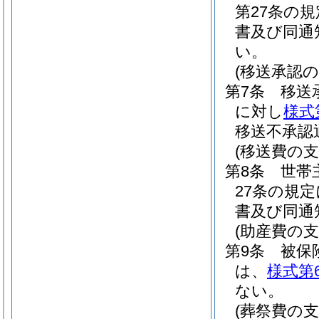
第27条の
書及び同通
い。
(移送承認の
第7条
移送
に対し
様式
移送不承認
(移送費の支
第8条
世帯
27条の規
書及び同通
(助産費の支
第9条
被保
は、
様式第
ない。
(葬祭費の支