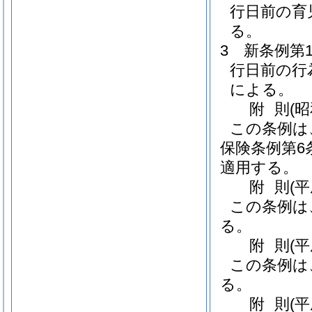
行日前の育
る。
3
新条例第
行日前の行
による。
附
則
(
この条例は
保険条例第6
適用する。
附
則
(
この条例は
る。
附
則
(
この条例は
る。
附
則
(