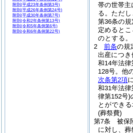
帯の世帯主
附則
(平成23年条例第3号)
附則
(平成26年条例第24号)
る。
ただし
附則
(平成30年条例第7号)
第36条の
附則
(令和2年条例第13号)
附則
(令和5年条例第6号)
定めるとこ
附則
(令和6年条例第22号)
のとする。
2
前条
の規
出産につき
和14年法律
128号。
次条第2項
和31年法律第
律第152号)
とができる
(葬祭費)
第7条
被保
に対し、葬祭