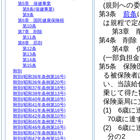
第5章
保健事業
(規則への委
第8条
(保健事業)
第3条
前条
第9条
第6章
国民健康保険税
は規程で定
第10条
第3章
第7章
削除
第11条
第4条
削除
第8章
罰則
第4章
第12条
第13条
(一部負担金
第14条
第5条
保険
第15条
附則
る被保険者
附則
(昭和36年条例第16号)
附則
(昭和36年条例第20号)
い、当該給
附則
(昭和37年条例第18号)
乗じて得た
附則
(昭和38年条例第13号)
附則
(昭和40年条例第18号)
保険薬局に
附則
(昭和41年条例第10号)
(1)
6歳に
附則
(昭和41年条例第18号)
附則
(昭和42年条例第10号)
70歳に達
附則
(昭和45年条例第7号)
(2)
6歳に
附則
(昭和46年条例第16号)
附則
(昭和47年条例第6号)
分の2
附則
(昭和47年条例第15号)