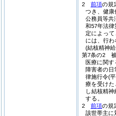
2
前項
の規
つき、健康
公務員等共
和57年法
定によって
には、行わ
(結核精神給
第7条の2
医療に関す
障害者の日
律施行令
(
療を受けた
し結核精神
する。
2
前項
の規
該世帯主に