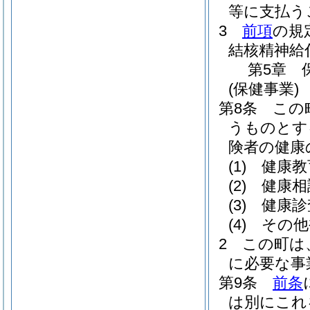
等に支払う
3
前項
の規
結核精神給
第5章
(保健事業)
第8条
この
うものとす
険者の健康
(1)
健康教
(2)
健康相
(3)
健康診
(4)
その他
2
この町は
に必要な事
第9条
前条
は別にこれ