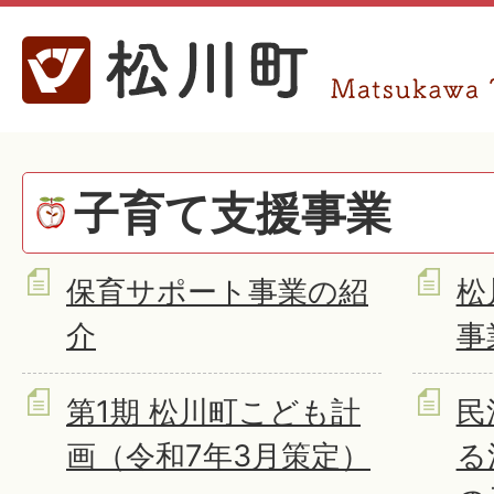
子育て支援事業
保育サポート事業の紹
松
介
事
第1期 松川町こども計
民
画（令和7年3月策定）
る