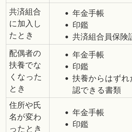
共済組合
年金手帳
に加入し
印鑑
たとき
共済組合員保険
配偶者の
年金手帳
扶養でな
印鑑
くなった
扶養からはずれ
とき
認できる書類
住所や氏
年金手帳
名が変わ
印鑑
ったとき