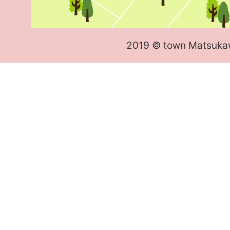
2019 © town Matsuka