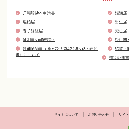
戸籍謄抄本申請書
婚姻届
離婚届
出生届
養子縁組届
死亡届
証明書の郵便請求
税に関
評価通知書（地方税法第422条の3の通知
縦覧・
書）について
罹災証明
サイトについて
お問い合わせ
サイト