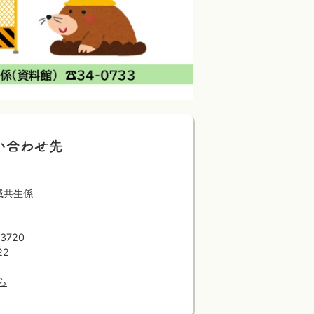
域共生係
720
22
ら