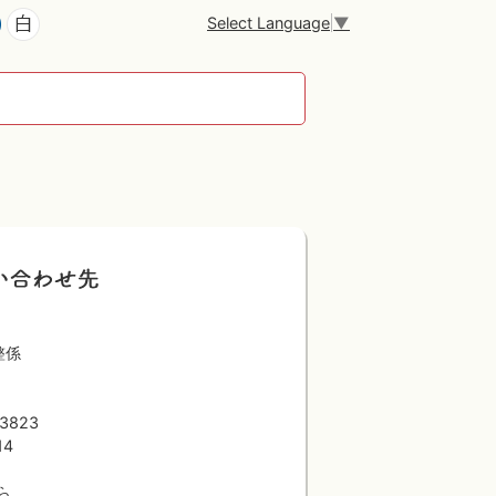
Select Language
▼
整係
823
14
ら