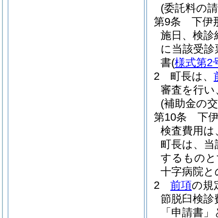
(委託料の請
第9条
下伊
施日、検診
に当該受診
書
(
様式第2
2
町長は、
審査を行い
(補助金の交
第10条
下
検査費用は
町長は、当
するものと
十字病院と
2
前項
の規
節脱臼検診
「申請書」