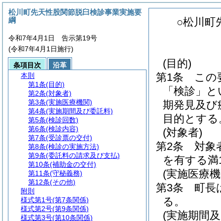
松川町先天性股関節脱臼検診事業実施要
綱
○松川町
令和7年4月1日 告示第19号
(令和7年4月1日施行)
(目的)
条項目次
沿革
第1条
この
本則
第1条
(目的)
「検診」と
第2条
(対象者)
第3条
(実施医療機関)
期発見及び
第4条
(実施期間及び委託料)
目的とする
第5条
(検診回数)
第6条
(検診内容)
(対象者)
第7条
(受診票の交付)
第2条
対象
第8条
(検診の実施方法)
第9条
(委託料の請求及び支払)
を有する満
第10条
(補助金の交付)
(実施医療機
第11条
(守秘義務)
第12条
(その他)
第3条
町長
附則
る。
様式第1号
(第7条関係)
様式第2号
(第9条関係)
(実施期間及
様式第3号
(第10条関係)