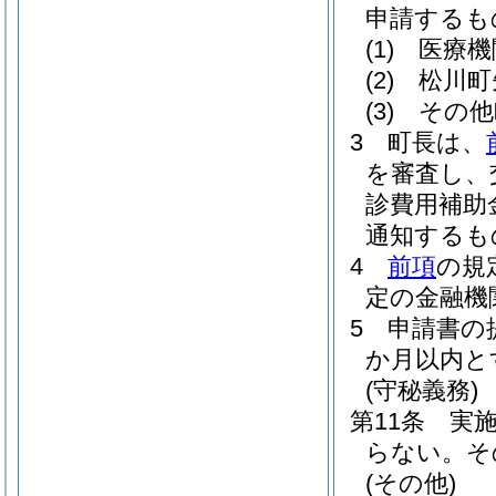
申請するも
(1)
医療機
(2)
松川町
(3)
その他
3
町長は、
を審査し、
診費用補助
通知するも
4
前項
の規
定の金融機
5
申請書の
か月以内と
(守秘義務)
第11条
実
らない。
そ
(その他)