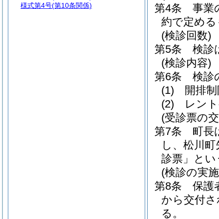
様式第4号
(第10条関係)
第4条
事業
約で定める
(検診回数)
第5条
検診
(検診内容)
第6条
検診
(1)
開排制
(2)
レント
(受診票の交
第7条
町長
し、松川町
診票」とい
(検診の実施
第8条
保護
から交付さ
る。