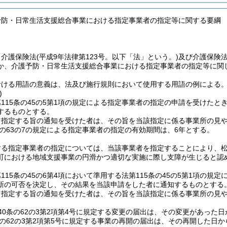
予防・日常生活支援総合事業における指定事業者の指定等に関する要綱
、介護保険法
(平成9年法律第123号。以下「法」という。)
及び介護保険
か、介護予防・日常生活支援総合事業における指定事業者の指定等に関
おける用語の意義は、法及び施行規則において使用する用語の例による
)
115条の45の5第1項の規定による指定事業者の指定の申請を受けた
するものとする。
り指定する旨の通知を受けた者は、その旨を当該指定に係る事業所の見
条の63の7の規定による指定事業者の指定の有効期間は、6年とする。
する指定事業者の指定については、当該事業者を指定することにより、
町における地域支援事業の円滑かつ適切な実施に際し支障が生じると認
115条の45の6第4項において準用する法第115条の45の5第1項の
新の可否を決定し、その結果を当該申請をした者に通知するものとする
り指定する旨の通知を受けた者は、その旨を当該指定に係る事業所の見
40条の62の3第2項第4号に規定する変更の届出は、その変更があった
条の62の3第2項第5号に規定する事業の再開の届出は、その再開した日