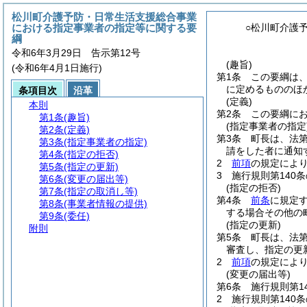
松川町介護予防・日常生活支援総合事業
における指定事業者の指定等に関する要
○松川町介護
綱
令和6年3月29日 告示第12号
(趣旨)
(令和6年4月1日施行)
第1条
この要綱は
に定めるもののほ
条項目次
沿革
(定義)
本則
第2条
この要綱に
第1条
(趣旨)
(指定事業者の指定
第2条
(定義)
第3条
町長は、法第
第3条
(指定事業者の指定)
請をした者に通知
第4条
(指定の拒否)
2
前項
の規定によ
第5条
(指定の更新)
3
施行規則第140
第6条
(変更の届出等)
(指定の拒否)
第7条
(指定の取消し等)
第4条
前条
に規定
第8条
(事業者情報の提供)
する場合その他の
第9条
(委任)
(指定の更新)
附則
第5条
町長は、法第
審査し、指定の更
2
前項
の規定によ
(変更の届出等)
第6条
施行規則第1
2
施行規則第140