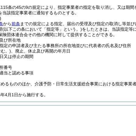
115条の45の9の規定により、指定事業者の指定を取り消し、又は期
を当該指定事業者に通知するものとする。
)
条
から
前条
までの規定による指定、届出の受理及び指定の取消し等並びに
理
(以下この条において「指定等」という。)
をしたときは、当該指定等
保険団体連合会その他の機関に対して提供することができる。
及び所在地
指定の申請者及び主たる事務所の所在地並びに代表者の氏名及び住所
含む。)
、廃止、休止及び再開の年月日
日又は停止の期間
所番号
適当と認める事項
定めるもののほか、介護予防・日常生活支援総合事業における指定事業
6年4月1日から施行する。