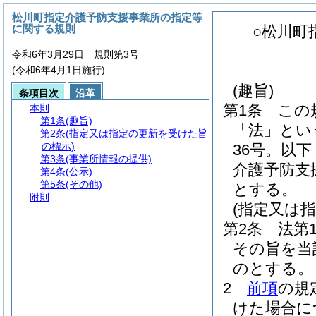
松川町指定介護予防支援事業所の指定等
に関する規則
○松川町
令和6年3月29日 規則第3号
(令和6年4月1日施行)
(趣旨)
条項目次
沿革
第1条
この
本則
第1条
(趣旨)
「法」とい
第2条
(指定又は指定の更新を受けた旨
の標示)
36号。以
第3条
(事業所情報の提供)
介護予防支
第4条
(公示)
第5条
(その他)
とする。
附則
(指定又は
第2条
法第
その旨を当
のとする。
2
前項
の規
けた場合に