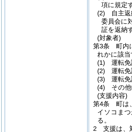
項に規定
(2)
自主返
委員会に
証を返納
(対象者)
第3条
町内
れかに該当
(1)
運転免
(2)
運転免
(3)
運転免
(4)
その他
(支援内容)
第4条
町は
イソコまつ
る。
2
支援は、