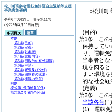
松川町高齢者運転免許証自主返納等支援
事業実施要綱
○松川町
令和6年3月29日 告示第11号
(令和6年3月29日施行)
(目的)
条項目次
沿革
第1条
この
本則
第1条
(目的)
保持してい
第2条
(定義)
第3条
(対象者)
り、運転免
第4条
(支援内容)
当事者とな
第5条
(回数券の有効期限)
第6条
(申請)
現を図ると
第7条
(審査及び交付)
すい環境を
第8条
(回数券の返還)
第9条
(権限の委任)
的な社会経
附則
(定義)
様式第1号
(第6条関係)
様式第2号
(第9条関係)
第2条
この
当該各号
に
(1)
運転免