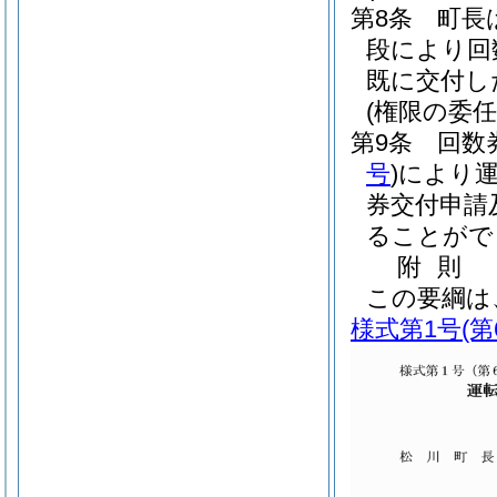
第8条
町長
段により回
既に交付し
(権限の委任
第9条
回数
号
)
により
券交付申請
ることがで
附
則
この要綱は
様式第1号
(