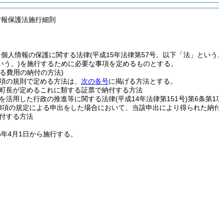
情報保護法施行細則
、個人情報の保護に関する法律
(平成15年法律第57号。以下「法」という
いう。)
を施行するために必要な事項を定めるものとする。
る費用の納付の方法)
4項の規則で定める方法は、
次の各号
に掲げる方法とする。
町長が定めるこれに類する証票で納付する方法
を活用した行政の推進等に関する法律
(平成14年法律第151号)
第6条第
第3項の規定による申出をした場合において、当該申出により得られた納
付する方法
5年4月1日から施行する。