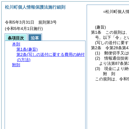
松川町個人情報保護法施行細則
○松川町個人
令和5年3月31日 規則第3号
(趣旨)
(令和5年4月1日施行)
第1条
この規則は
号。以下「令」と
条項目次
沿革
(写しの送付に要す
本則
第2条
令第28条第
第1条
(趣旨)
(1)
郵便切手又は
第2条
(写しの送付に要する費用の納付
(2)
情報通信技術
の方法)
より法第87条
附則
(3)
現金により納
附
則
この規則は、令和