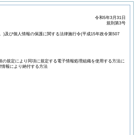
令和5年3月31日
規則第3号
。)
及び個人情報の保護に関する法律施行令
(平成15年政令第507
1項の規定により同項に規定する電子情報処理組織を使用する方法に
付情報により納付する方法