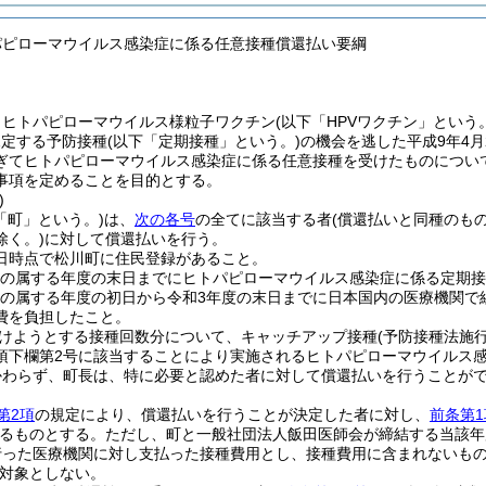
パピローマウイルス感染症に係る任意接種償還払い要綱
、ヒトパピローマウイルス様粒子ワクチン
(以下「HPVワクチン」という。
規定する予防接種
(以下「定期接種」という。)
の機会を逃した平成9年4月
ぎてヒトパピローマウイルス感染症に係る任意接種を受けたものについ
事項を定めることを目的とする。
)
「町」という。)
は、
次の各号
の全てに該当する者
(償還払いと同種のも
除く。)
に対して償還払いを行う。
1日時点で松川町に住民登録があること。
日の属する年度の末日までにヒトパピローマウイルス感染症に係る定期
日の属する年度の初日から令和3年度の末日までに日本国内の医療機関で組
費を負担したこと。
けようとする接種回数分について、キャッチアップ接種
(予防接種法施
項下欄第2号に該当することにより実施されるヒトパピローマウイルス感
かわらず、町長は、特に必要と認めた者に対して償還払いを行うことが
第2項
の規定により、償還払いを行うことが決定した者に対し、
前条第1
るものとする。
ただし、町と一般社団法人飯田医師会が締結する当該年
行った医療機関に対し支払った接種費用とし、接種費用に含まれないも
対象としない。