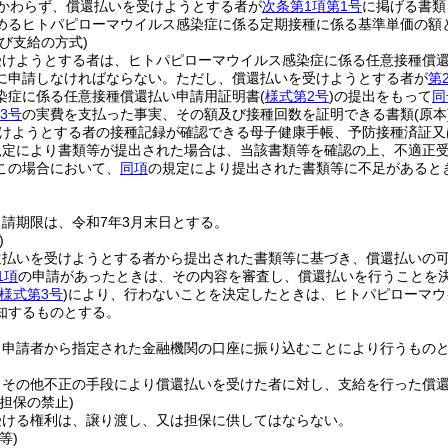
かわらず、償還払いを受けようとする者が
次条第1項第1号
に掲げる書類
めるヒトパピローマウイルス感染症に係る定期接種に係る基準単価の額
び支給の方式)
受けようとする者は、ヒトパピローマウイルス感染症に係る任意接種償
に申請しなければならない。
ただし、償還払いを受けようとする者が
第
染症に係る任意接種償還払い申請用証明書
(
様式第2号
)
の提出をもって
同
3号
の実費を支払った事実、その額及び接種回数を証明できる書類
(原本
けようとする者の接種記録が確認できる母子健康手帳、予防接種済証又
規定により書類等が提出された場合は、当該書類等を確認の上、不適正
この場合において、
同項
の規定により提出された書類等に不足があると
請期限は、令和7年3月末日とする。
)
還払いを受けようとする者から提出された書類等に基づき、償還払いの
1項
の申請があったときは、その内容を審査し、償還払いを行うことを
様式第3号
)
により、行わないことを決定したときは、ヒトパピローマウ
知するものとする。
、申請者から指定された金融機関の口座に振り込むことにより行うもの
りその他不正の手段により償還払いを受けた者に対し、支給を行った償
担保の禁止)
受ける権利は、譲り渡し、又は担保に供してはならない。
等)