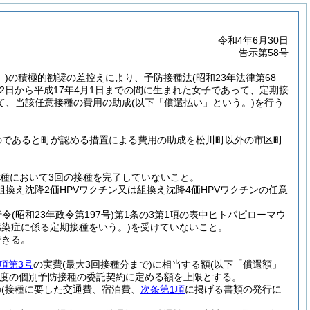
令和4年6月30日
告示第58号
)
の積極的勧奨の差控えにより、予防接種法
(昭和23年法律第68
2日から平成17年4月1日までの間に生まれた女子であって、定期接
て、当該任意接種の費用の助成
(以下「償還払い」という。)
を行う
のであると町が認める措置による費用の助成を松川町以外の市区町
接種において3回の接種を完了していないこと。
換え沈降2価HPVワクチン又は組換え沈降4価HPVワクチンの任意
行令
(昭和23年政令第197号)
第1条の3第1項の表中ヒトパピローマウ
染症に係る定期接種をいう。)
を受けていないこと。
できる。
項第3号
の実費
(最大3回接種分まで)
に相当する額
(以下「償還額」
度の個別予防接種の委託契約に定める額を上限とする。
の
(接種に要した交通費、宿泊費、
次条第1項
に掲げる書類の発行に