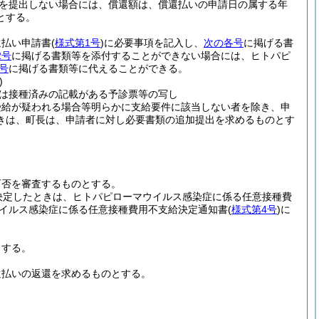
を提出しない場合には、償還額は、償還払いの申請日の属する年
とする。
還払い申請書
(
様式第1号
)
に必要事項を記入し、
次の各号
に掲げる書
2号
に掲げる書類等を添付することができない場合には、ヒトパピ
号
に掲げる書類等に代えることができる。
)
は接種済みの記載がある予診票等の写し
受給が疑われる場合等明らかに支給要件に該当しない者を除き、申
きは、町長は、申請者に対し必要書類の追加提出を求めるものとす
可否を審査するものとする。
決定したときは、ヒトパピローマウイルス感染症に係る任意接種費
イルス感染症に係る任意接種費用不支給決定通知書
(
様式第4号
)
に
とする。
還払いの返還を求めるものとする。