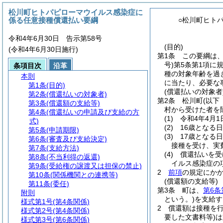
松川町ヒトパピローマウイルス感染症に
係る任意接種償還払い要綱
○松川町ヒト
令和4年6月30日 告示第58号
(目的)
(令和4年6月30日施行)
第1条
この要綱は
号)
第5条第1項に
条項目次
沿革
種の対象年齢を過
本則
に当たり、必要な
第1条
(目的)
(償還払いの対象者
第2条
(償還払いの対象者)
第2条
松川町
(以下
第3条
(償還額の支給等)
村から受けた者を
第4条
(償還払いの申請及び支給の方
(1)
令和4年4月
式)
(2)
16歳となる
第5条
(申請期限)
(3)
17歳となる
第6条
(審査及び支給決定)
接種を受け、実
第7条
(支給方法)
(4)
償還払いを受
第8条
(不当利得の返還)
イルス感染症の
第9条
(受給権の譲渡又は担保の禁止)
2
前項
の規定にか
第10条
(関係機関との連携等)
(償還額の支給等)
第11条
(委任)
第3条
町は、
第6条
附則
という。)
を支給す
様式第1号
(第4条関係)
2
償還額は接種を
様式第2号
(第4条関係)
要した文書料等)
は
様式第3号
(第6条関係)