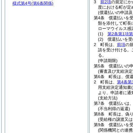
3
前2項
の規定にか
様式第4号
(第6条関係)
度における町が定
(償還払いの申請及
第4条
償還払いを
類を添付して町長
ローマウイルス感
(1)
第2条第1項第
(2)
償還払いを受
2
町長は、
前項
の
請を受け付ける。
る。
(申請期限)
第5条
償還払いの申
(審査及び支給決定
第6条
町長は、償
2
町長は、
第4条第
用支給決定通知書
(
より、申請者に通
(支給方法)
第7条
償還払いは
(不当利得の返還)
第8条
町長は、偽
(受給権の譲渡又は
第9条
償還払いを
(関係機関との連携