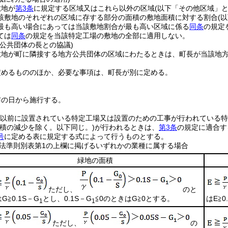
敷地が
第3条
に規定する区域又はこれら以外の区域
(以下「その他区域」と
該敷地のそれぞれの区域に存する部分の面積の敷地面積に対する割合
(
最も高い場合にあっては当該敷地割合が最も高い区域に係る
同条
の規定
ては
同条
の規定を当該特定工場の敷地の全部に適用しない。
公共団体の長との協議)
敷地が町に隣接する地方公共団体の区域にわたるときは、町長が当該地
定めるもののほか、必要な事項は、町長が別に定める。
布の日から施行する。
8日以前に設置されている特定工場又は設置のための工事が行われている
面積の減少を除く。以下同じ。)
が行われるときは、
第3条
の規定に適合す
号
に定める表に規定する式によって行うものとする。
法準則別表第1の上欄に掲げるいずれかの業種に属する場合
緑地の面積
ただし、
のと
は
G≧0.1S－G
とし、
0.1S－G
≦0
のときは
G≧0
とする。
は
E≧0
1
1
ただし、
の