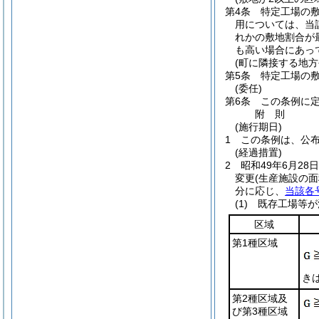
第4条
特定工場の
用については、当
れかの敷地割合が
も高い場合にあっ
(町に隣接する地方
第5条
特定工場の
(委任)
第6条
この条例に
附
則
(施行期日)
1
この条例は、公
(経過措置)
2
昭和49年6月2
変更
(生産施設の
分に応じ、
当該各
(1)
既存工場等が
区域
第1種区域
き
第2種区域及
び第3種区域