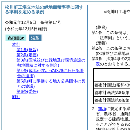
松川町工場立地法の緑地面積率等に関す
る準則を定める条例
○松川町工場
令和元年12月5日 条例第17号
(趣旨)
(令和元年12月5日施行)
第1条
この条例は
「法準則」という。
条項目次
沿革
(定義)
本則
第2条
この条例に
第1条
(趣旨)
(区域並びに緑地
第2条
(定義)
第3条
法第4条の2
第3条
(区域並びに緑地及び環境施設の
表
のとおりとする
敷地面積に対する割合)
第4条
(敷地が2以上の区域にわたる場
合の適用)
第5条
(町に隣接する地方公共団体の長
都市計画法
(昭和4
との協議)
第6条
(委任)
都市計画法第8条第
附則
都市計画法第8条第
2
前項
に規定する
省、農林省、通商
規定する建築物屋
ることができるも
(敷地が2以上の区