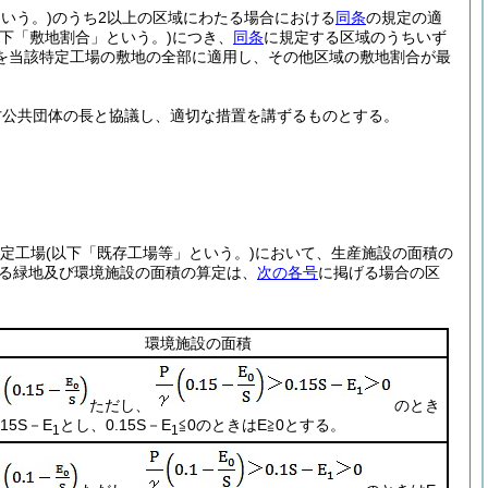
いう。)
のうち2以上の区域にわたる場合における
同条
の規定の適
以下「敷地割合」という。)
につき、
同条
に規定する区域のうちいず
を当該特定工場の敷地の全部に適用し、その他区域の敷地割合が最
方公共団体の長と協議し、適切な措置を講ずるものとする。
特定工場
(以下「既存工場等」という。)
において、生産施設の面積の
る緑地及び環境施設の面積の算定は、
次の各号
に掲げる場合の区
環境施設の面積
ただし、
のとき
.15S－E
とし、
0.15S－E
≦0
のときは
E≧0
とする。
1
1