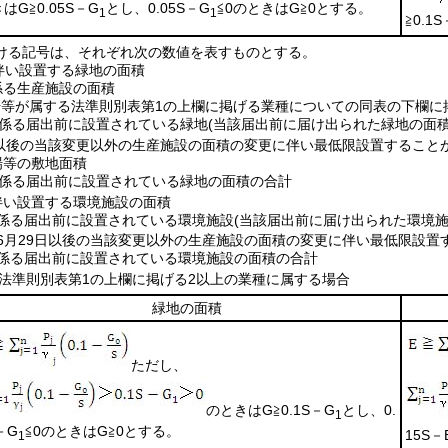
きは
G≧0.05S－G
とし、
0.05S－G
≦0
のときは
G≧0
とする。
1
1
≧0.1S
ける記号は、それぞれ次の数値を表すものとする。
伴い設置する緑地の面積
係る生産施設の面積
場等が属する法準則別表第1の上欄に掲げる業種についての同表の下欄に
係る届出前に設置されている緑地
(当該届出前に届け出られた緑地の面
9日以後の当該変更以外の生産施設の面積の変更に伴い最低限設置するこ
場等の敷地面積
係る届出前に設置されている緑地の面積の合計
伴い設置する環境施設の面積
る届出前に設置されている環境施設
(当該届出前に届け出られた環境
年6月29日以後の当該変更以外の生産施設の面積の変更に伴い最低限設
る届出前に設置されている環境施設の面積の合計
法準則別表第1の上欄に掲げる2以上の業種に属する場合
緑地の面積
ただし、
のときは
G≧0.1S－G
とし、
0.
1
－G
≦0
のときは
G≧0
とする。
15S－
1