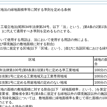
立地法の緑地面積率等に関する準則を定める条例
、工場立地法
(昭和34年法律第24号。以下「法」という。)
第4条の2第1
)
に代えて適用すべき準則を定めるものとする。
おいて使用する用語は、法において使用する用語の例による。
及び環境施設の敷地面積に対する割合)
第1項に規定する区域
(以下「区域」という。)
並びに当該区域における緑
。
区域
緑地の
合
3年法律第100号)
第8条第1項第1号に定める準工業地域
100分
1項第1号に定める工業地域又は工業専用地域
100分
1項第1号に定める用途地域の定めのない地域
100分
緑地の面積の敷地面積に対する割合
(以下「緑地面積率」という。)
を算定
産業省、運輸省令第1号)
第4条に規定する緑地以外の環境施設以外の施設
上等緑化施設については、敷地面積に緑地面積率を乗じて得た面積の10
のとする。
域にわたる場合の適用)