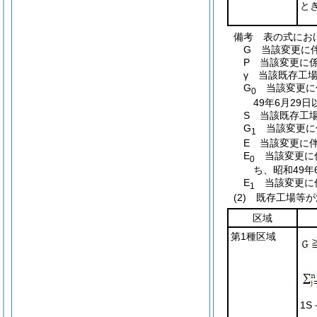
と
備考 表の式にお
G 当該変更に
P 当該変更に
γ 当該既存工
G
当該変更に
0
49年6月2
S 当該既存工
G
当該変更に
1
E 当該変更に
E
当該変更に係
0
ち、昭和49
E
当該変更に係
1
(2)
既存工場等が
区域
第1種区域
1S