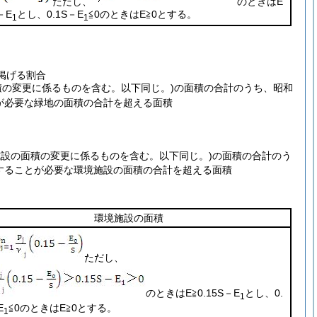
ただし、
のときは
E
－E
とし、
0.1S－E
≦0
のときは
E≧0
とする。
1
1
掲げる割合
積の変更に係るものを含む。以下同じ。)
の面積の合計のうち、昭和
とが必要な緑地の面積の合計を超える面積
施設の面積の変更に係るものを含む。以下同じ。)
の面積の合計のう
置することが必要な環境施設の面積の合計を超える面積
環境施設の面積
ただし、
のときは
E≧0.15S－E
とし、
0.
1
E
≦0
のときは
E≧0
とする。
1